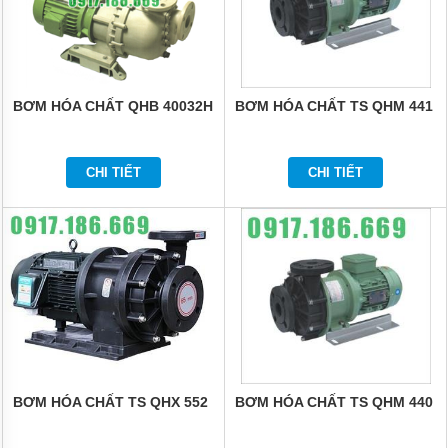
HÓA
CHẤT
BƠM
HÓA
CHẤT
BƠM HÓA CHẤT QHB 40032H
BƠM HÓA CHẤT TS QHM 441
HÚT
THÙNG
PHUY
CHI TIẾT
CHI TIẾT
BƠM
HÓA
CHẤT
IHF
BƠM
HÓA
CHẤT
DẪN
ĐỘNG
TỪ
TMF
LÓT
NHỰA
BƠM HÓA CHẤT TS QHX 552
BƠM HÓA CHẤT TS QHM 440
BƠM