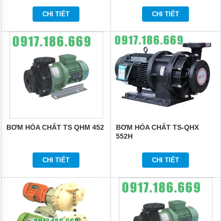
CHI TIẾT
CHI TIẾT
BƠM
HÓA
CHẤT
FTI
XUẤT
XỨ
MỸ
BƠM
HÓA
CHẤT
KUOBAO
ĐÀI
LOAN
BƠM HÓA CHẤT TS QHM 452
BƠM HÓA CHẤT TS-QHX
552H
BƠM
HÓA
CHẤT
CHI TIẾT
CHI TIẾT
ĐÀI
LOAN
VÀ
TRUNG
QUỐC
MÁY
LỌC