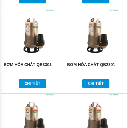
BƠM HÓA CHẤT QB3301
BƠM HÓA CHẤT QB2301
CHI TIẾT
CHI TIẾT