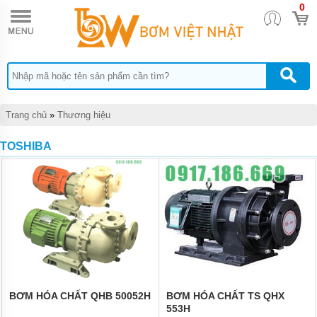
0
TRANG
CHỦ
BƠM
ĐỊNH
LƯỢNG
HÓA
CHẤT
DONG
Trang chủ
»
Thương hiệu
IL
BƠM
TOSHIBA
MÀNG
DÙNG
CHO
HÓA
CHẤT
QUẠT
CÔNG
NGHIỆP
BƠM
HÓA
BƠM HÓA CHẤT QHB 50052H
BƠM HÓA CHẤT TS QHX
CHẤT
553H
TRỤC