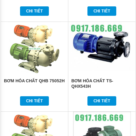
ĐỨNG
ĐẶT
CHI TIẾT
CHI TIẾT
CHÌM
BƠM
CÔNG
NGHIỆP
BƠM
HÓA
CHẤT
ĐIỆN
24V
VÀ
48V
BƠM HÓA CHẤT QHB 75052H
BƠM HÓA CHẤT TS-
MÁY
QHX543H
BƠM
HÓA
CHẤT
CHI TIẾT
CHI TIẾT
QEEHUA
BƠM
HÓA
CHẤT
TOSHIBA
CỦA