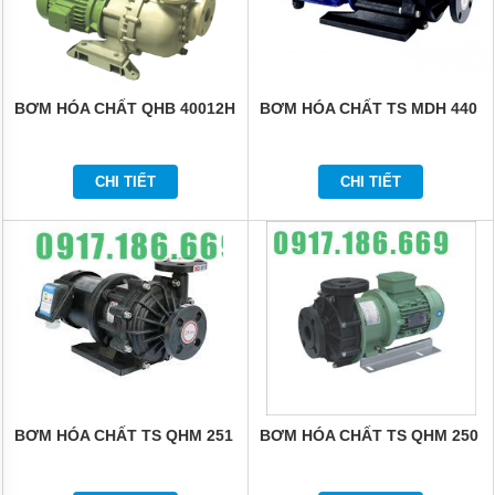
TEPFLON
BƠM
HÓA
CHẤT
TRỤC
BƠM HÓA CHẤT QHB 40012H
BƠM HÓA CHẤT TS MDH 440
ĐỨNG
LÓT
NHỰA
GDF
CHI TIẾT
CHI TIẾT
BƠM
HÓA
CHẤT
CQ
DẪN
ĐỘNG
TỪ
THÂN
INOX
304
VÀ
316
BƠM HÓA CHẤT TS QHM 251
BƠM HÓA CHẤT TS QHM 250
ỨNG
DỤNG
BƠM