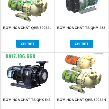
NHẬT
BẢN
BƠM
HÓA
CHẤT
MPUMP
BƠM HÓA CHẤT QHB 50032L
BƠM HÓA CHẤT TS QHM 453
CỦA Ý
BƠM
HÓA
CHI TIẾT
CHI TIẾT
CHẤT
IWAKI
CỦA
NHẬT
BẢN
BƠM
HÓA
CHẤT
TEXEL
CHẤT
LƯỢNG
CAO
CỦA
BƠM HÓA CHẤT TS QHX 543
BƠM HÓA CHẤT QHB 50032H
NHẬT
BẢN