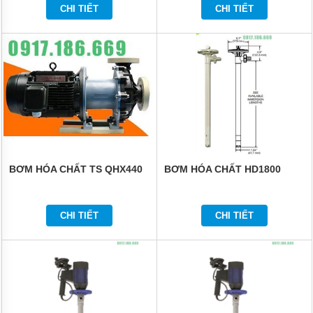
HÓA
CHI TIẾT
CHI TIẾT
CHẤT
TIN
TỨC
GIỚI
THIỆU
SẢN
PHẨM
MỚI
VIDEO
BƠM HÓA CHẤT TS QHX440
BƠM HÓA CHẤT HD1800
LIÊN
HỆ
CHI TIẾT
CHI TIẾT