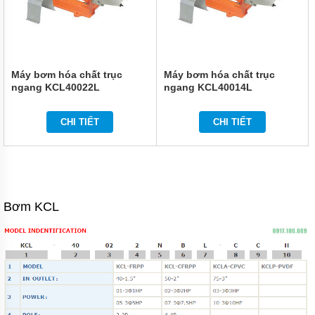
TEPFLON
BƠM
HÓA
CHẤT
TRỤC
Máy bơm hóa chất trục
Máy bơm hóa chất trục
ĐỨNG
ngang KCL40022L
ngang KCL40014L
LÓT
NHỰA
GDF
CHI TIẾT
CHI TIẾT
BƠM
HÓA
CHẤT
CQ
DẪN
ĐỘNG
Bơm KCL
TỪ
THÂN
INOX
304
VÀ
316
ỨNG
DỤNG
BƠM