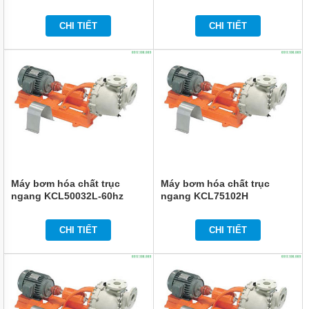
BƠM
CHI TIẾT
CHI TIẾT
HÓA
CHẤT
FTI
XUẤT
XỨ
MỸ
BƠM
HÓA
CHẤT
KUOBAO
ĐÀI
LOAN
Máy bơm hóa chất trục
Máy bơm hóa chất trục
BƠM
ngang KCL50032L-60hz
ngang KCL75102H
HÓA
CHẤT
ĐÀI
CHI TIẾT
CHI TIẾT
LOAN
VÀ
TRUNG
QUỐC
MÁY
LỌC