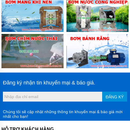
Dòng chảy ngược dẫn đến hư hỏng thân máy bơmvà
chạy khô cũng làm hỏng máy bơm.
4. Hiệu suất chống ăn mòn cao. Chất liệu - CFRPP
FRPP CPVC PVDF (Teflon)
Đăng ký nhận tin khuyến mại & báo giá.
ĐĂNG KÝ
Chúng tôi sẽ cập nhật những thông tin khuyến mại & báo giá mới
nhất cho bạn!
HỖ TRỢ KHÁCH HÀNG