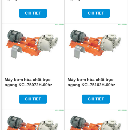
ĐỨNG
ĐẶT
CHÌM
CHI TIẾT
CHI TIẾT
BƠM
CÔNG
NGHIỆP
BƠM
HÓA
CHẤT
ĐIỆN
24V
VÀ
48V
Máy bơm hóa chất trục
Máy bơm hóa chất trục
MÁY
ngang KCL75072H-60hz
ngang KCL75102H-60hz
BƠM
HÓA
CHẤT
QEEHUA
CHI TIẾT
CHI TIẾT
BƠM
HÓA
CHẤT
TOSHIBA
CỦA