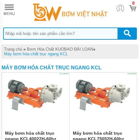
0
TRANG
CHỦ
BƠM
ĐỊNH
LƯỢNG
HÓA
CHẤT
DONG
Trang chủ
»
Bơm Hóa Chất KUOBAO ĐÀI LOAN
»
IL
Máy bơm hóa chất trục ngang KCL
BƠM
MÁY BƠM HÓA CHẤT TRỤC NGANG KCL
MÀNG
DÙNG
CHO
HÓA
CHẤT
QUẠT
CÔNG
NGHIỆP
BƠM
HÓA
CHẤT
Máy bơm hóa chất trục
Máy bơm hóa chất trục
TRỤC
ngang KCL40022H-60hz
ngang KCL75052H-60hz