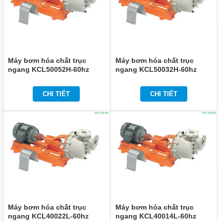
NHẬT
BẢN
BƠM
HÓA
CHẤT
MPUMP
Máy bơm hóa chất trục
Máy bơm hóa chất trục
CỦA Ý
ngang KCL50052H-60hz
ngang KCL50032H-60hz
BƠM
HÓA
CHI TIẾT
CHI TIẾT
CHẤT
IWAKI
CỦA
NHẬT
BẢN
BƠM
HÓA
CHẤT
TEXEL
CHẤT
LƯỢNG
CAO
CỦA
Máy bơm hóa chất trục
Máy bơm hóa chất trục
NHẬT
ngang KCL40022L-60hz
ngang KCL40014L-60hz
BẢN