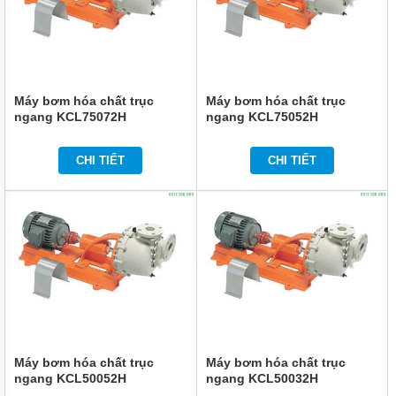
HÓA
CHẤT
BƠM
HÓA
CHẤT
HÚT
Máy bơm hóa chất trục
Máy bơm hóa chất trục
THÙNG
ngang KCL75072H
ngang KCL75052H
PHUY
CHI TIẾT
CHI TIẾT
BƠM
HÓA
CHẤT
IHF
BƠM
HÓA
CHẤT
DẪN
ĐỘNG
TỪ
TMF
LÓT
NHỰA
Máy bơm hóa chất trục
Máy bơm hóa chất trục
ngang KCL50052H
ngang KCL50032H
BƠM