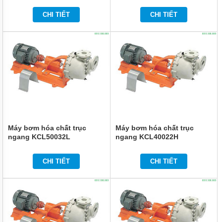
HÓA
CHẤT
CHI TIẾT
CHI TIẾT
CQB-
F
DẪN
ĐỘNG
TỪ
TRỤC
RỜI
BƠM
HÓA
CHẤT
IMD-F
DẪN
ĐỘNG
Máy bơm hóa chất trục
Máy bơm hóa chất trục
TỪ
ngang KCL50032L
ngang KCL40022H
CÁNH
RỜI
CHI TIẾT
CHI TIẾT
BƠM
HÓA
CHẤT
IHF-D
DẠNG
LIỀN
TRỤC
PHỚT