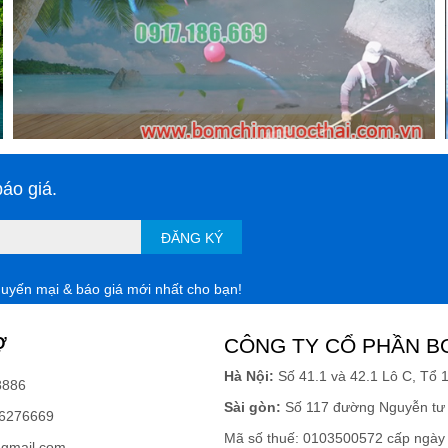
áo giá.
ĐĂNG KÝ
huyến mại & báo giá mới nhất cho bạn!
Ợ
CÔNG TY CỔ PHẦN B
Hà Nội:
Số 41.1 và 42.1 Lô C, Tổ 
8886
Sài gòn:
Số 117 đường Nguyễn tư 
6276669
Mã số thuế: 0103500572 cấp ngày
gmail.com