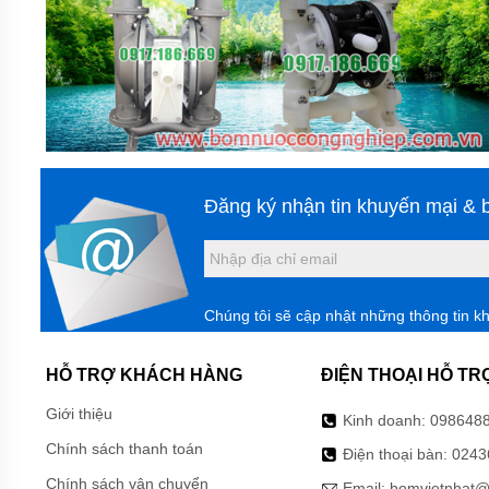
HÓA
CHẤT
BƠM
HÓA
CHẤT
HÚT
THÙNG
PHUY
BƠM
Đăng ký nhận tin khuyến mại & b
HÓA
CHẤT
IHF
BƠM
HÓA
Chúng tôi sẽ cập nhật những thông tin k
CHẤT
DẪN
ĐỘNG
HỖ TRỢ KHÁCH HÀNG
ĐIỆN THOẠI HỖ TR
TỪ
TMF
Giới thiệu
LÓT
Kinh doanh:
098648
NHỰA
Chính sách thanh toán
Điện thoại bàn:
0243
BƠM
Chính sách vận chuyển
Email:
bomvietnhat@