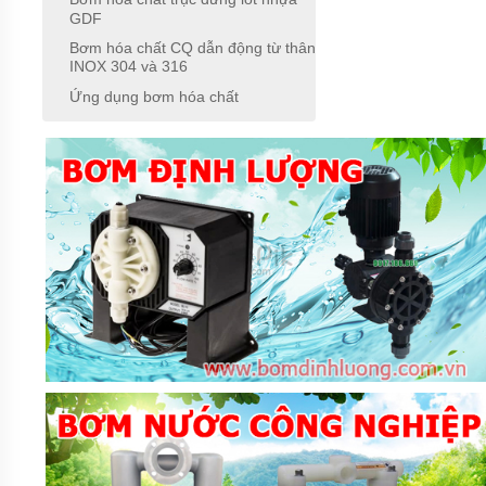
GDF
BƠM
Bơm hóa chất CQ dẫn động từ thân
HÓA
INOX 304 và 316
CHẤT
FTI
Ứng dụng bơm hóa chất
XUẤT
XỨ
MỸ
BƠM
HÓA
CHẤT
KUOBAO
ĐÀI
LOAN
BƠM
HÓA
CHẤT
ĐÀI
LOAN
VÀ
TRUNG
QUỐC
MÁY
LỌC