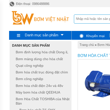
Điện thoại: 0986488886
TRANG
CHỦ
BƠM
ĐỊNH
LƯỢNG
HÓA
CHẤT
Danh mục sản phẩm
Khuyến mại
DONG
IL
Trang chủ
»
Bơm Hóa
DANH MỤC SẢN PHẨM
BƠM
Bơm định lượng hóa chất Dong iL
MÀNG
BƠM HÓA CHẤT 
DÙNG
Bơm màng dùng cho hóa chất
CHO
Quạt công nghiệp
HÓA
CHẤT
Bơm hóa chất trục đứng đặt chìm
QUẠT
Bơm công nghiệp
CÔNG
Bơm hóa chất điện 24v và 48v
NGHIỆP
Máy bơm hóa chất QEEHUA
BƠM
Bơm Hóa Chất TOSHIBA của Nhật
HÓA
Bản
CHẤT
TRỤC