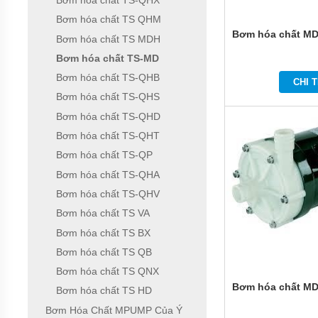
Bơm hóa chất TS-QHX
ĐỨNG
ĐẶT
Bơm hóa chất TS QHM
CHÌM
Bơm hóa chất MD
Bơm hóa chất TS MDH
BƠM
Bơm hóa chất TS-MD
CÔNG
NGHIỆP
Bơm hóa chất TS-QHB
CHI T
Bơm hóa chất TS-QHS
BƠM
HÓA
Bơm hóa chất TS-QHD
CHẤT
Bơm hóa chất TS-QHT
ĐIỆN
24V
Bơm hóa chất TS-QP
VÀ
48V
Bơm hóa chất TS-QHA
Bơm hóa chất TS-QHV
MÁY
BƠM
Bơm hóa chất TS VA
HÓA
CHẤT
Bơm hóa chất TS BX
QEEHUA
Bơm hóa chất TS QB
BƠM
Bơm hóa chất TS QNX
HÓA
Bơm hóa chất MD
Bơm hóa chất TS HD
CHẤT
TOSHIBA
Bơm Hóa Chất MPUMP Của Ý
CỦA