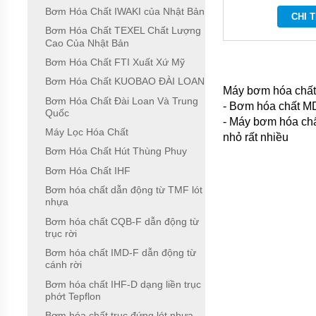
NHẬT
Bơm Hóa Chất IWAKI của Nhật Bản
CHI T
BẢN
Bơm Hóa Chất TEXEL Chất Lượng
Cao Của Nhật Bản
BƠM
HÓA
Bơm Hóa Chất FTI Xuất Xứ Mỹ
CHẤT
MPUMP
Bơm Hóa Chất KUOBAO ĐÀI LOAN
CỦA Ý
Máy bơm hóa chất 
Bơm Hóa Chất Đài Loan Và Trung
- Bơm hóa chất MD
Quốc
BƠM
- Máy bơm hóa chất
HÓA
Máy Lọc Hóa Chất
nhỏ rất nhiều
CHẤT
IWAKI
Bơm Hóa Chất Hút Thùng Phuy
CỦA
Bơm Hóa Chất IHF
NHẬT
BẢN
Bơm hóa chất dẫn động từ TMF lót
nhựa
BƠM
HÓA
Bơm hóa chất CQB-F dẫn động từ
CHẤT
trục rời
TEXEL
Bơm hóa chất IMD-F dẫn động từ
CHẤT
cánh rời
LƯỢNG
CAO
Bơm hóa chất IHF-D dạng liền trục
CỦA
phớt Tepflon
NHẬT
BẢN
Bơm hóa chất trục đứng lót nhựa