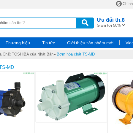
Chính
Ưu đãi
th.8
Giảm tới 50%
Thương hiệu
Tin tức
Giới thiệu sản phẩm mới
Vid
 Chất TOSHIBA của Nhật Bản
»
Bơm hóa chất TS-MD
TS-MD