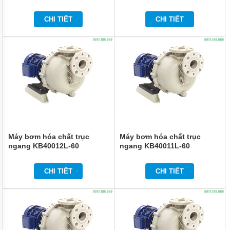
BƠM
CHI TIẾT
CHI TIẾT
HÓA
CHẤT
FTI
XUẤT
XỨ
MỸ
BƠM
HÓA
CHẤT
KUOBAO
ĐÀI
LOAN
Máy bơm hóa chất trục
Máy bơm hóa chất trục
BƠM
ngang KB40012L-60
ngang KB40011L-60
HÓA
CHẤT
ĐÀI
CHI TIẾT
CHI TIẾT
LOAN
VÀ
TRUNG
QUỐC
MÁY
LỌC