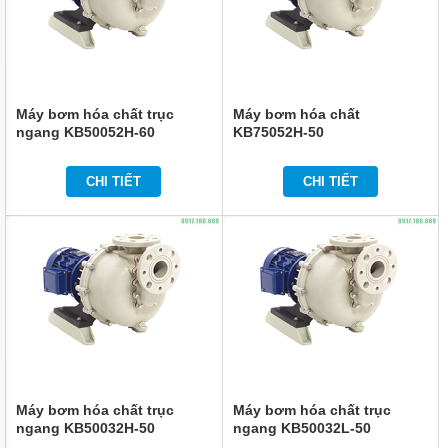
HÓA
CHẤT
BƠM
HÓA
CHẤT
HÚT
Máy bơm hóa chất trục
Máy bơm hóa chất
THÙNG
ngang KB50052H-60
KB75052H-50
PHUY
CHI TIẾT
CHI TIẾT
BƠM
HÓA
CHẤT
IHF
BƠM
HÓA
CHẤT
DẪN
ĐỘNG
TỪ
TMF
LÓT
NHỰA
Máy bơm hóa chất trục
Máy bơm hóa chất trục
ngang KB50032H-50
ngang KB50032L-50
BƠM