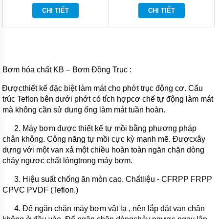
HÓA
CHI TIẾT
CHI TIẾT
CHẤT
TIN
TỨC
GIỚI
THIỆU
Bơm hóa chất KB
– Bơm Đồng Trục :
SẢN
PHẨM
Đượcthiết kế đặc biệt làm mát cho phớt trục động cơ.
MỚI
Cấu
trúc Teflon bên dưới phớt có tích hợpcơ chế tự động làm mát
VIDEO
mà không cần sử dụng ống làm mát tuần hoàn.
LIÊN
2.
Máy bơm được t
hiết kế
tự mồi bằng phương pháp
HỆ
chân không.
Công năng
tự mồi cực kỳ mạnh mẽ. Đượcxây
dựng với một van xả một chiều hoàn toàn ngăn chặn dòng
chảy ngược chất lỏngtrong máy bơm.
3. Hiệu suất chống ăn mòn cao. Chấtliệu - CFRPP FRPP
CPVC PVDF (Teflon.)
4. Để ngăn chặn
máy bơm
vật lạ , nên lắp đặt van chân