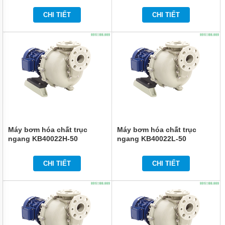
HÓA
CHẤT
CHI TIẾT
CHI TIẾT
CQB-
F
DẪN
ĐỘNG
TỪ
TRỤC
RỜI
BƠM
HÓA
CHẤT
IMD-F
DẪN
ĐỘNG
Máy bơm hóa chất trục
Máy bơm hóa chất trục
TỪ
ngang KB40022H-50
ngang KB40022L-50
CÁNH
RỜI
CHI TIẾT
CHI TIẾT
BƠM
HÓA
CHẤT
IHF-D
DẠNG
LIỀN
TRỤC
PHỚT