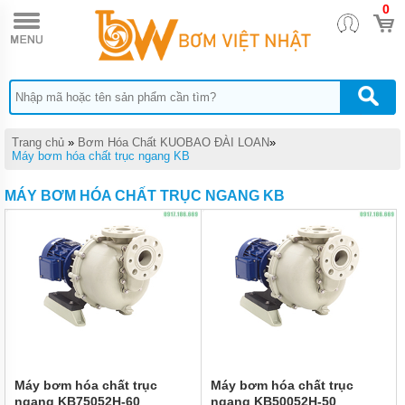
0
TRANG
CHỦ
BƠM
ĐỊNH
LƯỢNG
HÓA
CHẤT
DONG
Trang chủ
»
Bơm Hóa Chất KUOBAO ĐÀI LOAN
»
IL
Máy bơm hóa chất trục ngang KB
BƠM
MÁY BƠM HÓA CHẤT TRỤC NGANG KB
MÀNG
DÙNG
CHO
HÓA
CHẤT
QUẠT
CÔNG
NGHIỆP
BƠM
HÓA
CHẤT
Máy bơm hóa chất trục
Máy bơm hóa chất trục
TRỤC
ngang KB75052H-60
ngang KB50052H-50