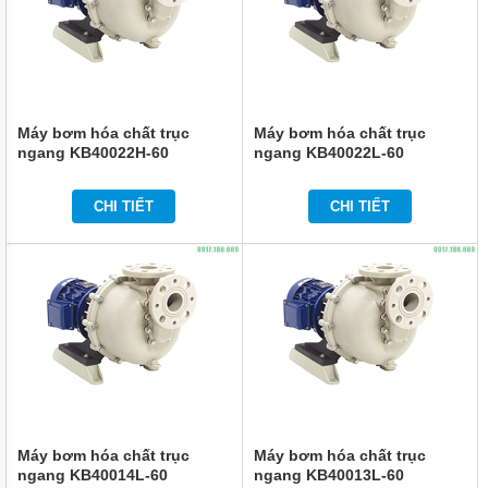
NHẬT
BẢN
BƠM
HÓA
CHẤT
MPUMP
Máy bơm hóa chất trục
Máy bơm hóa chất trục
CỦA Ý
ngang KB40022H-60
ngang KB40022L-60
BƠM
HÓA
CHI TIẾT
CHI TIẾT
CHẤT
IWAKI
CỦA
NHẬT
BẢN
BƠM
HÓA
CHẤT
TEXEL
CHẤT
LƯỢNG
CAO
CỦA
Máy bơm hóa chất trục
Máy bơm hóa chất trục
NHẬT
ngang KB40014L-60
ngang KB40013L-60
BẢN