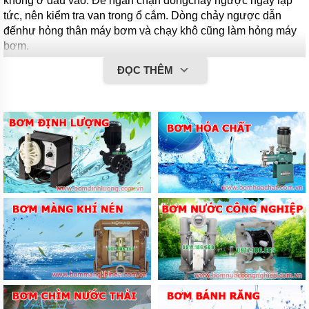
không
ở đầu vào. Để ngăn chặn dòngchảy ngược ngay lập
tức, nên kiểm tra van trong ổ cắm. Dòng chảy ngược dẫn
đếnhư hỏng thân máy bơm và chạy khô cũng làm hỏng máy
bơm.
ĐỌC THÊM
5. Tùy thuộc vào nhu cầu của khách hàng, ống tuần hoàn
làm mát có thể được lắp ráp. Chất lỏng bên trong bơm tuần
hoàn và làm mát trục bịt kín khi chạy khô.