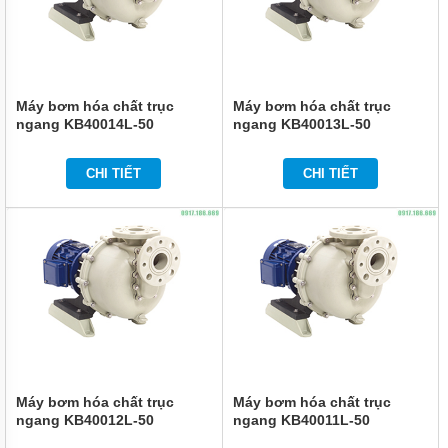
TEPFLON
BƠM
HÓA
CHẤT
TRỤC
Máy bơm hóa chất trục
Máy bơm hóa chất trục
ĐỨNG
ngang KB40014L-50
ngang KB40013L-50
LÓT
NHỰA
GDF
CHI TIẾT
CHI TIẾT
BƠM
HÓA
CHẤT
CQ
DẪN
ĐỘNG
TỪ
THÂN
INOX
304
VÀ
316
Máy bơm hóa chất trục
Máy bơm hóa chất trục
ỨNG
ngang KB40012L-50
ngang KB40011L-50
DỤNG
BƠM