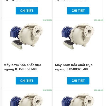
ĐỨNG
ĐẶT
CHÌM
CHI TIẾT
CHI TIẾT
BƠM
CÔNG
NGHIỆP
BƠM
HÓA
CHẤT
ĐIỆN
24V
VÀ
48V
Máy bơm hóa chất trục
Máy bơm hóa chất trục
MÁY
ngang KB50032H-60
ngang KB50032L-60
BƠM
HÓA
CHẤT
QEEHUA
CHI TIẾT
CHI TIẾT
BƠM
HÓA
CHẤT
TOSHIBA
CỦA