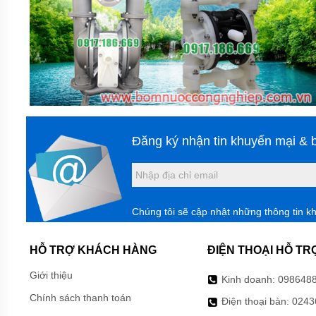
BƠM
HÓA
CHẤT
FTI
XUẤT
XỨ
MỸ
BƠM
HÓA
CHẤT
Đăng ký nhận tin khuyến mại & b
KUOBAO
ĐÀI
LOAN
BƠM
HÓA
Chúng tôi sẽ cập nhật những thông tin k
CHẤT
ĐÀI
LOAN
HỖ TRỢ KHÁCH HÀNG
ĐIỆN THOẠI HỖ TR
VÀ
TRUNG
Giới thiệu
QUỐC
Kinh doanh:
098648
Chính sách thanh toán
Điện thoại bàn:
0243
MÁY
LỌC