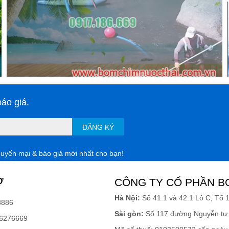
áo giá.
ĐĂNG KÝ
huyến mại & báo giá mới nhất cho bạn!
Ợ
CÔNG TY CỔ PHẦN B
Hà Nội:
Số 41.1 và 42.1 Lô C, Tổ 
8886
Sài gòn:
Số 117 đường Nguyễn tư 
6276669