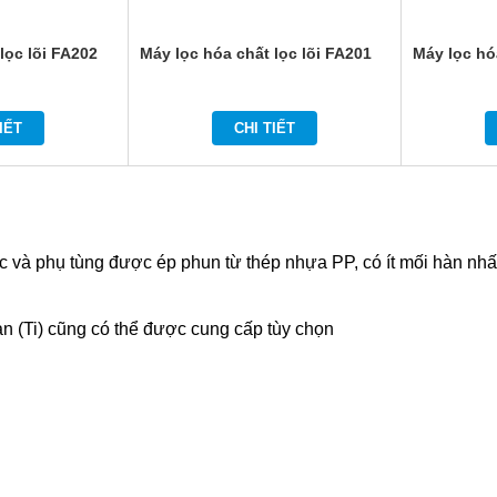
lọc lõi FA202
Máy lọc hóa chất lọc lõi FA201
Máy lọc hó
IẾT
CHI TIẾT
c và phụ tùng được ép phun từ thép nhựa PP, có ít mối hàn nhất, 
an (Ti) cũng có thể được cung cấp tùy chọn