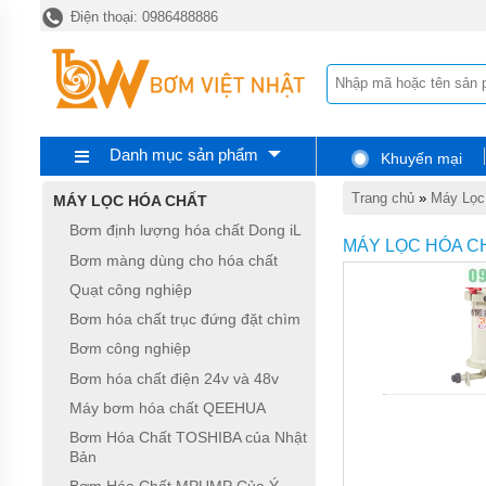
Điện thoại: 0986488886
TRANG
CHỦ
BƠM
ĐỊNH
LƯỢNG
HÓA
CHẤT
Danh mục sản phẩm
Khuyến mại
DONG
IL
Trang chủ
»
Máy Lọc
MÁY LỌC HÓA CHẤT
BƠM
Bơm định lượng hóa chất Dong iL
MÀNG
MÁY LỌC HÓA C
DÙNG
Bơm màng dùng cho hóa chất
CHO
Quạt công nghiệp
HÓA
CHẤT
Bơm hóa chất trục đứng đặt chìm
QUẠT
Bơm công nghiệp
CÔNG
Bơm hóa chất điện 24v và 48v
NGHIỆP
Máy bơm hóa chất QEEHUA
BƠM
Bơm Hóa Chất TOSHIBA của Nhật
HÓA
Bản
CHẤT
TRỤC