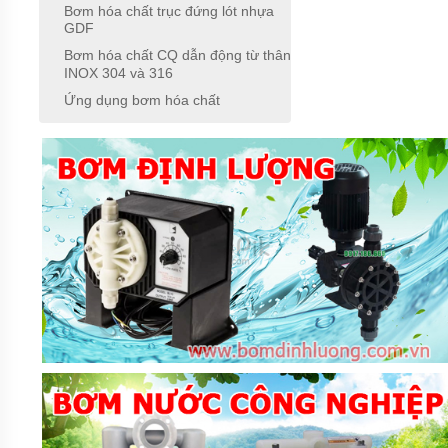
NHẬT
Bơm hóa chất trục đứng lót nhựa
BẢN
GDF
Bơm hóa chất CQ dẫn động từ thân
BƠM
INOX 304 và 316
HÓA
CHẤT
Ứng dụng bơm hóa chất
MPUMP
CỦA Ý
BƠM
HÓA
CHẤT
IWAKI
CỦA
NHẬT
BẢN
BƠM
HÓA
CHẤT
TEXEL
CHẤT
LƯỢNG
CAO
CỦA
NHẬT
BẢN