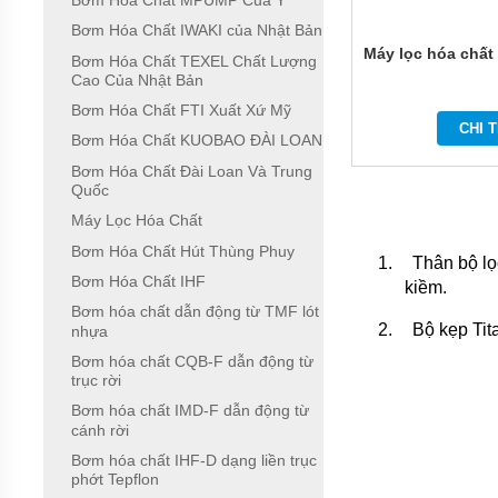
Bơm Hóa Chất MPUMP Của Ý
ĐỨNG
ĐẶT
Bơm Hóa Chất IWAKI của Nhật Bản
CHÌM
Máy lọc hóa chất 
Bơm Hóa Chất TEXEL Chất Lượng
Cao Của Nhật Bản
BƠM
CÔNG
Bơm Hóa Chất FTI Xuất Xứ Mỹ
NGHIỆP
CHI T
Bơm Hóa Chất KUOBAO ĐÀI LOAN
BƠM
Bơm Hóa Chất Đài Loan Và Trung
HÓA
Quốc
CHẤT
ĐIỆN
Máy Lọc Hóa Chất
24V
VÀ
Bơm Hóa Chất Hút Thùng Phuy
1.
Thân bộ lọ
48V
Bơm Hóa Chất IHF
kiềm.
MÁY
Bơm hóa chất dẫn động từ TMF lót
BƠM
2.
Bộ kẹp Tit
nhựa
HÓA
CHẤT
Bơm hóa chất CQB-F dẫn động từ
QEEHUA
trục rời
Bơm hóa chất IMD-F dẫn động từ
BƠM
cánh rời
HÓA
CHẤT
Bơm hóa chất IHF-D dạng liền trục
TOSHIBA
phớt Tepflon
CỦA