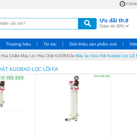
Chính
Ưu đãi
th.8
Giảm tới 50%
Thương hiệu
Tin tức
Giới thiệu sản phẩm mới
Vid
 Hóa Chất
»
Máy Lọc Hóa Chất KUOBAO
»
Máy lọc hóa chất Kuobao Lọc Lõi
HẤT KUOBAO LỌC LÕI FA