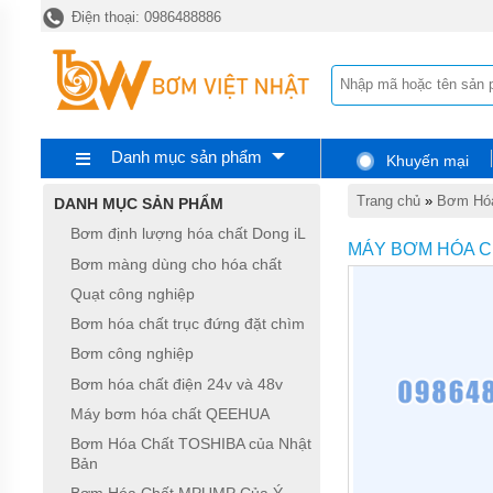
Điện thoại: 0986488886
TRANG
CHỦ
BƠM
ĐỊNH
LƯỢNG
HÓA
CHẤT
Danh mục sản phẩm
Khuyến mại
DONG
IL
Trang chủ
»
Bơm Hó
DANH MỤC SẢN PHẨM
BƠM
Bơm định lượng hóa chất Dong iL
MÀNG
MÁY BƠM HÓA 
DÙNG
Bơm màng dùng cho hóa chất
CHO
Quạt công nghiệp
HÓA
CHẤT
Bơm hóa chất trục đứng đặt chìm
QUẠT
Bơm công nghiệp
CÔNG
Bơm hóa chất điện 24v và 48v
NGHIỆP
Máy bơm hóa chất QEEHUA
BƠM
Bơm Hóa Chất TOSHIBA của Nhật
HÓA
Bản
CHẤT
TRỤC