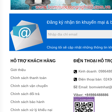
HÓA
CHẤT
CQB-
F
DẪN
ĐỘNG
Đăng ký nhận tin khuyến mại & b
TỪ
TRỤC
RỜI
BƠM
HÓA
Chúng tôi sẽ cập nhật những thông tin k
CHẤT
IMD-F
DẪN
HỖ TRỢ KHÁCH HÀNG
ĐIỆN THOẠI HỖ TR
ĐỘNG
TỪ
CÁNH
Giới thiệu
Kinh doanh:
098648
RỜI
Chính sách thanh toán
Điện thoại bàn:
0243
BƠM
Chính sách vận chuyển
HÓA
Email:
bomvietnhat@
CHẤT
Chính sách đổi trả
IHF-D
Viber: +84986488886
DẠNG
Chính sách bảo hành
LIỀN
TRỤC
Chính sách xử lý khiếu nại
PHỚT