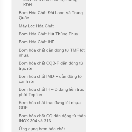
KDH
BƠM
Bơm Hóa Chất Đài Loan Và Trung
HÓA
Quốc
CHẤT
FTI
Máy Lọc Hóa Chất
XUẤT
XỨ
Bơm Hóa Chất Hút Thùng Phuy
MỸ
Bơm Hóa Chất IHF
BƠM
Bơm hóa chất dẫn động từ TMF lót
HÓA
nhựa
CHẤT
KUOBAO
Bơm hóa chất CQB-F dẫn động từ
ĐÀI
trục rời
LOAN
Bơm hóa chất IMD-F dẫn động từ
cánh rời
BƠM
HÓA
Bơm hóa chất IHF-D dạng liền trục
CHẤT
phớt Tepflon
ĐÀI
LOAN
Bơm hóa chất trục đứng lót nhựa
VÀ
GDF
TRUNG
QUỐC
Bơm hóa chất CQ dẫn động từ thân
INOX 304 và 316
MÁY
Ứng dụng bơm hóa chất
LỌC