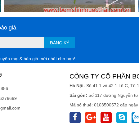
áo giá.
ĐĂNG KÝ
huyến mại & báo giá mới nhất cho bạn!
Ợ
CÔNG TY CỔ PHẦN B
Hà Nội:
Số 41.1 và 42.1 Lô C, Tổ 
8886
Sài gòn:
Số 117 đường Nguyễn tư 
6276669
Mã số thuế: 0103500572 cấp ngày
gmail.com