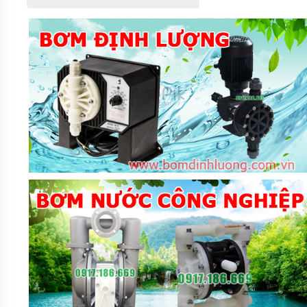
HÓA
CHẤT
BƠM
HÓA
CHẤT
HÚT
THÙNG
PHUY
BƠM
HÓA
CHẤT
IHF
BƠM
HÓA
CHẤT
DẪN
ĐỘNG
TỪ
TMF
LÓT
NHỰA
BƠM