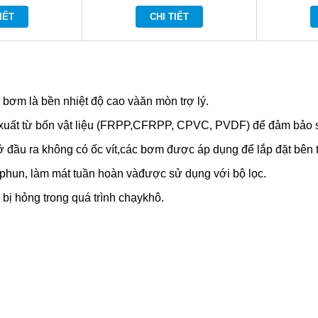
IẾT
CHI TIẾT
bơm là bền nhiệt độ cao vàăn mòn trợ lý.
uất từ ​​bốn vật liệu (FRPP,CFRPP, CPVC, PVDF) để đảm bảo s
 ở đầu ra không có ốc vít,các bơm được áp dụng để lắp đặt bên 
ị phun, làm mát tuần hoàn vàđược sử dụng với bộ lọc.
bị hỏng trong quá trình chạykhô.