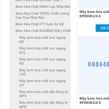
Bơm Hóa Chất MPUMP Của Ý
ĐỨNG
ĐẶT
Bơm Hóa Chất IWAKI của Nhật Bản
CHÌM
Máy bơm hóa chấ
Bơm Hóa Chất TEXEL Chất Lượng
KP20VK1/3-5
Cao Của Nhật Bản
BƠM
CÔNG
Bơm Hóa Chất FTI Xuất Xứ Mỹ
NGHIỆP
CHI T
Bơm Hóa Chất KUOBAO ĐÀI LOAN
BƠM
Máy bơm hóa chất trục ngang
HÓA
KB
CHẤT
ĐIỆN
Máy bơm hóa chất trục ngang
24V
KCL
VÀ
48V
Máy bơm hóa chất trục ngang
KG
MÁY
Máy bơm hóa chất trục ngang
BƠM
LDD
HÓA
CHẤT
Máy bơm hóa chất trục ngang
QEEHUA
LD
Máy bơm hóa chất dẫn động từ
BƠM
HÓA
MPX
Máy bơm hóa chấ
CHẤT
Máy bơm hóa chất dẫn động từ
KP25VK1/2-5
TOSHIBA
MPH
CỦA