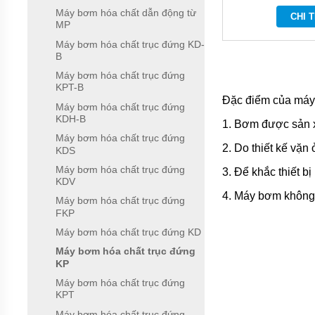
NHẬT
Máy bơm hóa chất dẫn động từ
CHI T
BẢN
MP
Máy bơm hóa chất trục đứng KD-
BƠM
HÓA
B
CHẤT
Máy bơm hóa chất trục đứng
MPUMP
KPT-B
CỦA Ý
Đặc điểm của máy 
Máy bơm hóa chất trục đứng
BƠM
KDH-B
1. Bơm được sản x
HÓA
CHẤT
Máy bơm hóa chất trục đứng
2. Do thiết kế vặn
IWAKI
KDS
CỦA
Máy bơm hóa chất trục đứng
NHẬT
3. Để khắc thiết b
KDV
BẢN
4. Máy bơm không 
Máy bơm hóa chất trục đứng
BƠM
FKP
HÓA
CHẤT
Máy bơm hóa chất trục đứng KD
TEXEL
Máy bơm hóa chất trục đứng
CHẤT
KP
LƯỢNG
CAO
Máy bơm hóa chất trục đứng
CỦA
KPT
NHẬT
BẢN
Máy bơm hóa chất trục đứng