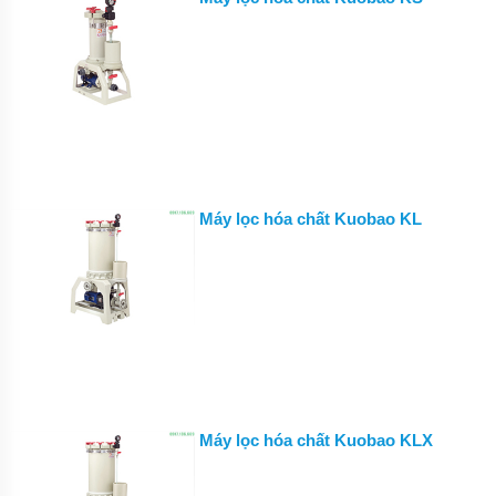
ĐỨNG
ĐẶT
CHÌM
BƠM
CÔNG
NGHIỆP
BƠM
HÓA
CHẤT
ĐIỆN
Máy lọc hóa chất Kuobao KL
24V
VÀ
48V
MÁY
BƠM
HÓA
CHẤT
QEEHUA
BƠM
HÓA
Máy lọc hóa chất Kuobao KLX
CHẤT
TOSHIBA
CỦA