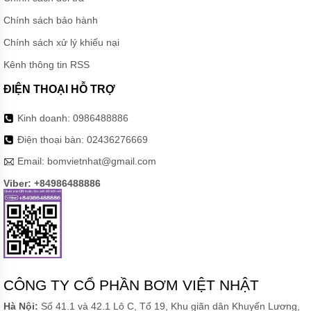
Chính sách bảo hành
Chính sách xử lý khiếu nại
Kênh thông tin RSS
ĐIỆN THOẠI HỖ TRỢ
Kinh doanh:
0986488886
Điện thoại bàn:
02436276669
Email:
bomvietnhat@gmail.com
Viber: +84986488886
CÔNG TY CỔ PHẦN BƠM VIỆT NHẬT
Hà Nội:
Số 41.1 và 42.1 Lô C, Tổ 19, Khu giãn dân Khuyến Lương,