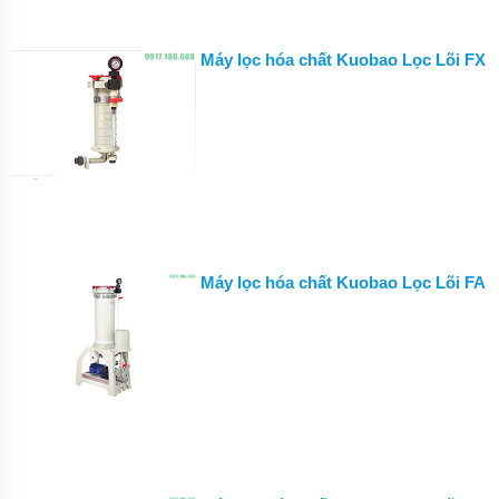
HÓA
CHẤT
Máy lọc hóa chất Kuobao Lọc Lõi FX
BƠM
HÓA
CHẤT
HÚT
THÙNG
PHUY
BƠM
HÓA
CHẤT
IHF
Máy lọc hóa chất Kuobao Lọc Lõi FA
BƠM
HÓA
CHẤT
DẪN
ĐỘNG
TỪ
TMF
LÓT
NHỰA
BƠM