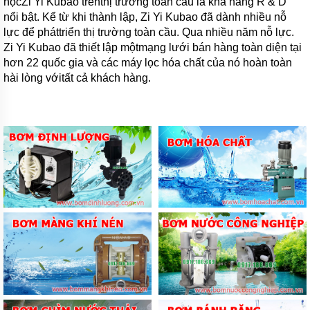
họcZi Yi
Kubao
trênthị trường toàn cầu là khả năng R & D
nổi bật. Kể từ khi thành lập, Zi Yi
Kubao
đã dành nhiều nỗ
lực để pháttriển thị trường toàn cầu. Qua nhiều năm nỗ lực.
Zi Yi
Kubao
đã thiết lập mộtmạng lưới bán hàng toàn diện tại
hơn 22 quốc gia và các
máy
lọc hóa chất của nó hoàn toàn
hài lòng vớitất cả khách hàng
.