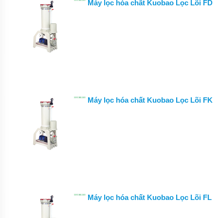
HÓA
Máy lọc hóa chất Kuobao Lọc Lõi FD
CHẤT
CQB-
F
DẪN
ĐỘNG
TỪ
TRỤC
RỜI
BƠM
HÓA
CHẤT
Máy lọc hóa chất Kuobao Lọc Lõi FK
IMD-F
DẪN
ĐỘNG
TỪ
CÁNH
RỜI
BƠM
HÓA
CHẤT
IHF-D
DẠNG
Máy lọc hóa chất Kuobao Lọc Lõi FL
LIỀN
TRỤC
PHỚT