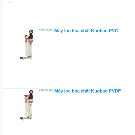
BƠM
HÓA
CHẤT
FTI
XUẤT
Máy lọc hóa chất Kuobao PVC
XỨ
MỸ
BƠM
HÓA
CHẤT
KUOBAO
ĐÀI
LOAN
BƠM
HÓA
Máy lọc hóa chất Kuobao PVDF
CHẤT
ĐÀI
LOAN
VÀ
TRUNG
QUỐC
MÁY
LỌC