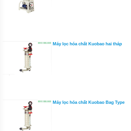
NHẬT
BẢN
BƠM
HÓA
CHẤT
MPUMP
CỦA Ý
Máy lọc hóa chất Kuobao hai tháp
BƠM
HÓA
CHẤT
IWAKI
CỦA
NHẬT
BẢN
BƠM
HÓA
CHẤT
TEXEL
Máy lọc hóa chất Kuobao Bag Type
CHẤT
LƯỢNG
CAO
CỦA
NHẬT
BẢN