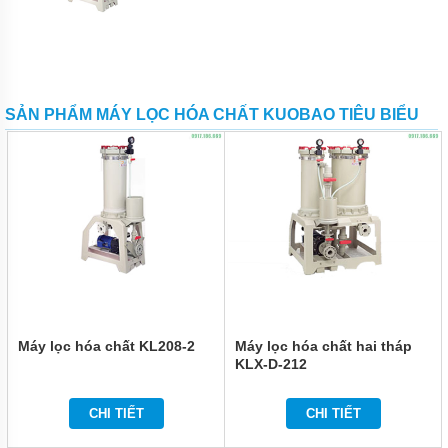
HÓA
CHẤT
TIN
TỨC
SẢN PHẨM MÁY LỌC HÓA CHẤT KUOBAO TIÊU BIỂU
GIỚI
THIỆU
SẢN
PHẨM
MỚI
VIDEO
LIÊN
HỆ
Máy lọc hóa chất KL208-2
Máy lọc hóa chất hai tháp
KLX-D-212
CHI TIẾT
CHI TIẾT