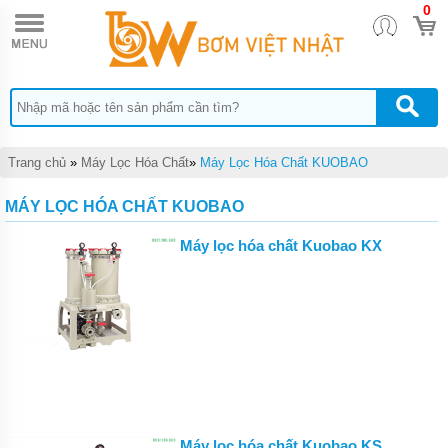
0
TRANG
CHỦ
BƠM
ĐỊNH
LƯỢNG
HÓA
CHẤT
DONG
Trang chủ
»
Máy Lọc Hóa Chất
»
Máy Lọc Hóa Chất KUOBAO
IL
BƠM
MÁY LỌC HÓA CHẤT KUOBAO
MÀNG
DÙNG
Máy lọc hóa chất Kuobao KX
CHO
HÓA
CHẤT
QUẠT
CÔNG
NGHIỆP
BƠM
HÓA
CHẤT
TRỤC
Máy lọc hóa chất Kuobao KS