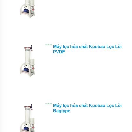
TEPFLON
BƠM
HÓA
CHẤT
TRỤC
ĐỨNG
LÓT
NHỰA
Máy lọc hóa chất Kuobao Lọc Lõi
GDF
PVDF
BƠM
HÓA
CHẤT
CQ
DẪN
ĐỘNG
TỪ
THÂN
INOX
304
VÀ
Máy lọc hóa chất Kuobao Lọc Lõi
316
Bagtype
ỨNG
DỤNG
BƠM