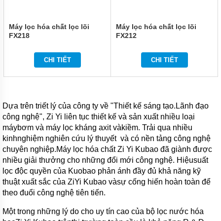
Máy lọc hóa chất lọc lõi
Máy lọc hóa chất lọc lõi
FX218
FX212
CHI TIẾT
CHI TIẾT
Dựa trên triết lý của công ty về "Thiết kế sáng tạo.Lãnh đạo
công nghệ", Zi Yi liên tục thiết kế và sản xuất nhiều loại
máybơm
và máy lọc
kháng axit vàkiềm.
Trải q
ua nhiều
kinhnghiệm nghiên cứu lý thuyết
và có
nền tảng công nghệ
chuyên nghiệp.Máy lọc hóa chất Zi Yi
Kubao
đã giành được
nhiều giải thưởng cho những đổi mới công nghệ. Hiệusuất
lọc độc quyền của Kuobao phản ánh đầy đủ khả năng kỹ
thuật xuất sắc của ZiYi
Kubao
vàsự cống hiến hoàn toàn để
theo đuổi công nghệ tiên tiến.
Một trong những lý do cho uy tín cao của bộ lọc nước hóa